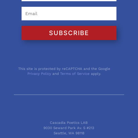
SUBSCRIBE
This site is protected by reCAPTCHA and the Google
Privacy Policy
and
Terms of Service
apply.
Cascadia Poetics LAB
9030 Seward Park Av. S #213
Seattle, WA 98118